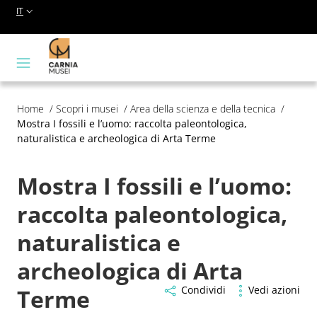
IT
La Rete Museale della C
Contenuti del sito
Home
/
Scopri i musei
/
Area della scienza e della tecnica
/
Mostra I fossili e l’uomo: raccolta paleontologica,
naturalistica e archeologica di Arta Terme
Mostra I fossili e l’uomo:
raccolta paleontologica,
naturalistica e
archeologica di Arta
Condividi
Vedi azioni
Terme